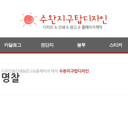
카달로그
전단지
봉투
스티커
디자인&인쇄&광고&홈페이지제작
수완지구탑디자인
명찰